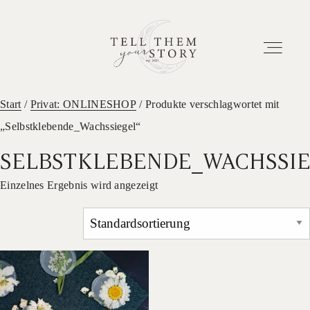
Start
/
Privat: ONLINESHOP
/ Produkte verschlagwortet mit
„Selbstklebende_Wachssiegel“
HOME
SELBSTKLEBENDE_WACHSSI
EUER ABENTEUER
Einzelnes Ergebnis wird angezeigt
ETWAS ÜBER UNS