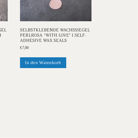
GEL
SELBSTKLEBENDE WACHSSIEGEL
I
PERLROSA “WITH LOVE” I SELF-
ADHESIVE WAX SEALS
€
7,00
In den Warenkorb