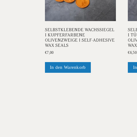
SELBSTKLEBENDE WACHSSIEGEL
SEL
I KUPFERFARBENE
I T
OLIVENZWEIGE I SELF-ADHESIVE
OLI
WAX SEALS
WAX
€
7,00
€
6,50
In den Warenkorb
I