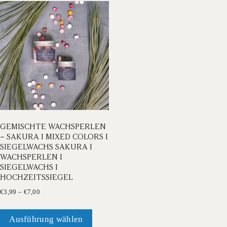
auf.
auf.
Die
Die
Optionen
Opti
können
könn
auf
auf
der
der
Produktseite
Produ
gewählt
gewä
werden
werd
GEMISCHTE WACHSPERLEN
– SAKURA I MIXED COLORS I
SIEGELWACHS SAKURA I
WACHSPERLEN I
SIEGELWACHS I
HOCHZEITSSIEGEL
Preisspanne:
€
3,99
–
€
7,00
€3,99
Dieses
bis
Produkt
Ausführung wählen
€7,00