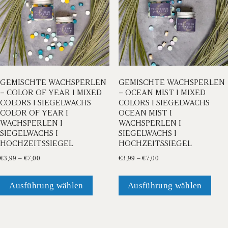
GEMISCHTE WACHSPERLEN
GEMISCHTE WACHSPERLEN
– COLOR OF YEAR I MIXED
– OCEAN MIST I MIXED
COLORS I SIEGELWACHS
COLORS I SIEGELWACHS
COLOR OF YEAR I
OCEAN MIST I
WACHSPERLEN I
WACHSPERLEN I
SIEGELWACHS I
SIEGELWACHS I
HOCHZEITSSIEGEL
HOCHZEITSSIEGEL
Preisspanne:
Preisspanne:
€
3,99
–
€
7,00
€
3,99
–
€
7,00
€3,99
€3,99
Dieses
Dies
bis
bis
Produkt
Prod
Ausführung wählen
Ausführung wählen
€7,00
€7,00
weist
weis
mehrere
mehr
Varianten
Vari