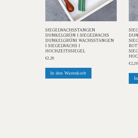
SIEGELWACHSSTANGEN
SIE
DUNKELGRÜN I SIEGELWACHS
DUN
DUNKELGRÜNI WACHSSTANGEN
SIE
I SIEGELWACHS I
ROT
HOCHZEITSSIEGEL
SIE
HOC
€
2,20
€
2,20
In den Warenkorb
I