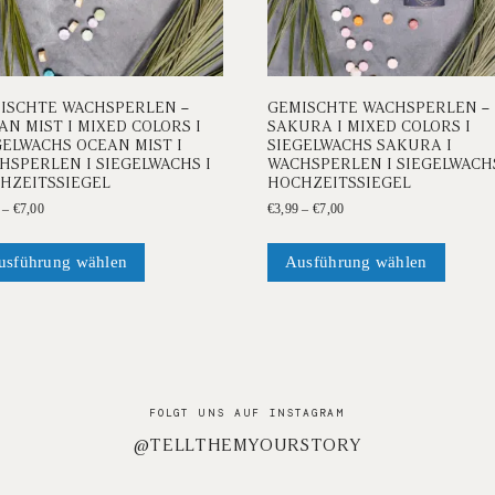
ISCHTE WACHSPERLEN –
GEMISCHTE WACHSPERLEN –
AN MIST I MIXED COLORS I
SAKURA I MIXED COLORS I
GELWACHS OCEAN MIST I
SIEGELWACHS SAKURA I
HSPERLEN I SIEGELWACHS I
WACHSPERLEN I SIEGELWACHS
HZEITSSIEGEL
HOCHZEITSSIEGEL
Preisspanne:
Preisspanne:
–
€
7,00
€
3,99
–
€
7,00
€3,99
€3,99
Dieses
Dieses
bis
bis
Produkt
Produk
usführung wählen
Ausführung wählen
€7,00
€7,00
weist
weist
mehrere
mehrer
Varianten
Variant
auf.
auf.
Die
Die
Optionen
Option
FOLGT UNS AUF INSTAGRAM
können
können
@TELLTHEMYOURSTORY
auf
auf
der
der
Produktseite
Produkt