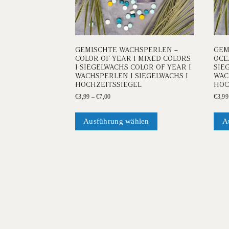
GEMISCHTE WACHSPERLEN –
GEM
COLOR OF YEAR I MIXED COLORS
OCE
I SIEGELWACHS COLOR OF YEAR I
SIE
WACHSPERLEN I SIEGELWACHS I
WAC
HOCHZEITSSIEGEL
HOC
Preisspanne:
€
3,99
–
€
7,00
€
3,99
€3,99
Dieses
bis
Produkt
Ausführung wählen
A
€7,00
weist
mehrere
Varianten
auf.
Die
Optionen
können
auf
der
Produktseite