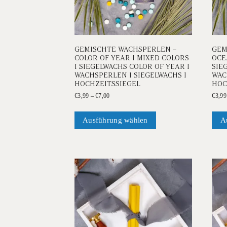
GEMISCHTE WACHSPERLEN –
GEM
COLOR OF YEAR I MIXED COLORS
OCE
I SIEGELWACHS COLOR OF YEAR I
SIE
WACHSPERLEN I SIEGELWACHS I
WAC
HOCHZEITSSIEGEL
HOC
Preisspanne:
€
3,99
–
€
7,00
€
3,99
€3,99
Dieses
bis
Produkt
Ausführung wählen
A
€7,00
weist
mehrere
Varianten
auf.
Die
Optionen
können
auf
der
Produktseite