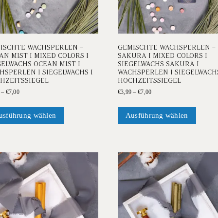
ISCHTE WACHSPERLEN –
GEMISCHTE WACHSPERLEN –
AN MIST I MIXED COLORS I
SAKURA I MIXED COLORS I
GELWACHS OCEAN MIST I
SIEGELWACHS SAKURA I
HSPERLEN I SIEGELWACHS I
WACHSPERLEN I SIEGELWACHS
HZEITSSIEGEL
HOCHZEITSSIEGEL
Preisspanne:
Preisspanne:
–
€
7,00
€
3,99
–
€
7,00
€3,99
€3,99
Dieses
Dieses
bis
bis
Produkt
Produk
usführung wählen
Ausführung wählen
€7,00
€7,00
weist
weist
mehrere
mehrer
Varianten
Variant
auf.
auf.
Die
Die
Optionen
Option
können
können
auf
auf
der
der
Produktseite
Produkt