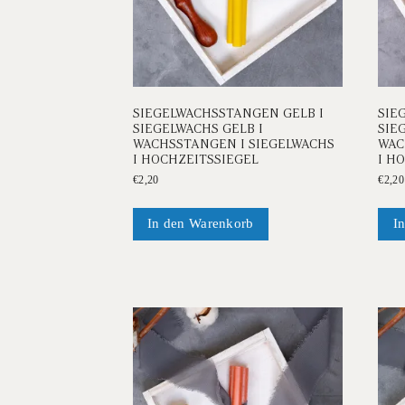
gewählt
werden
SIEGELWACHSSTANGEN GELB I
SIE
SIEGELWACHS GELB I
SIE
WACHSSTANGEN I SIEGELWACHS
WAC
I HOCHZEITSSIEGEL
I H
€
2,20
€
2,20
In den Warenkorb
I