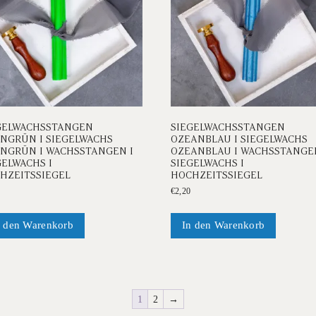
GELWACHSSTANGEN
SIEGELWACHSSTANGEN
NGRÜN I SIEGELWACHS
OZEANBLAU I SIEGELWACHS
NGRÜN I WACHSSTANGEN I
OZEANBLAU I WACHSSTANGEN
GELWACHS I
SIEGELWACHS I
HZEITSSIEGEL
HOCHZEITSSIEGEL
€
2,20
n den Warenkorb
In den Warenkorb
1
2
→