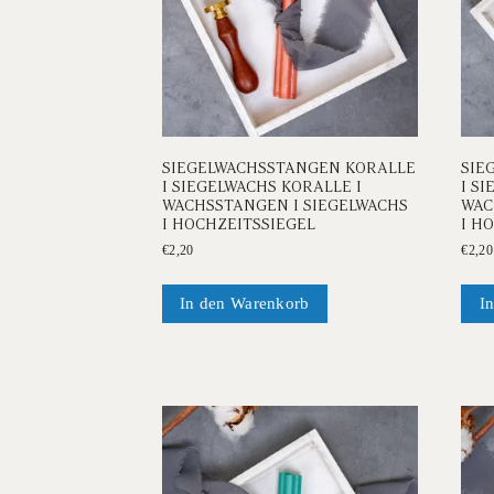
SIEGELWACHSSTANGEN KORALLE
SIE
I SIEGELWACHS KORALLE I
I S
WACHSSTANGEN I SIEGELWACHS
WAC
I HOCHZEITSSIEGEL
I H
€
2,20
€
2,20
In den Warenkorb
I