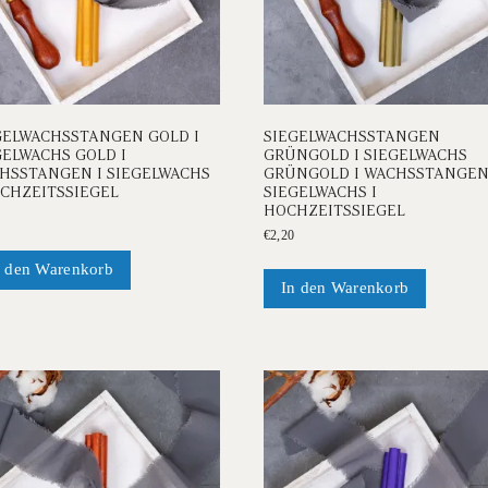
gewählt
gewählt
werden
werden
GELWACHSSTANGEN GOLD I
SIEGELWACHSSTANGEN
GELWACHS GOLD I
GRÜNGOLD I SIEGELWACHS
HSSTANGEN I SIEGELWACHS
GRÜNGOLD I WACHSSTANGEN
OCHZEITSSIEGEL
SIEGELWACHS I
HOCHZEITSSIEGEL
€
2,20
n den Warenkorb
In den Warenkorb