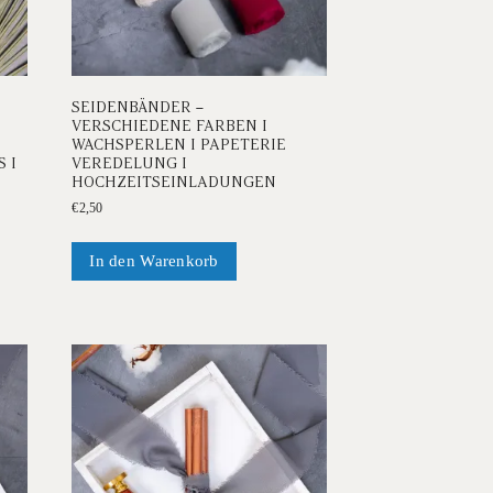
SEIDENBÄNDER –
VERSCHIEDENE FARBEN I
WACHSPERLEN I PAPETERIE
 I
VEREDELUNG I
HOCHZEITSEINLADUNGEN
€
2,50
t
In den Warenkorb
e
en
en
seite