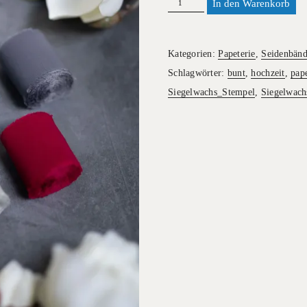
Seidenbänder
In den Warenkorb
-
verschiedene
Farben
Kategorien:
Papeterie
,
Seidenbänd
I
Wachsperlen
Schlagwörter:
bunt
,
hochzeit
,
pape
I
Siegelwachs_Stempel
,
Siegelwach
Papeterie
Veredelung
I
Hochzeitseinladungen
Menge