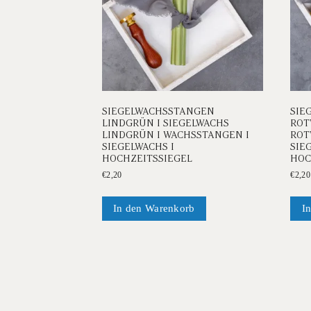
SIEGELWACHSSTANGEN
SIE
LINDGRÜN I SIEGELWACHS
ROT
LINDGRÜN I WACHSSTANGEN I
ROT
SIEGELWACHS I
SIE
HOCHZEITSSIEGEL
HOC
€
2,20
€
2,20
In den Warenkorb
I