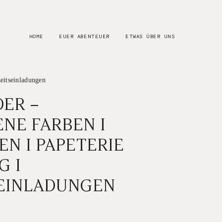
HOME
EUER ABENTEUER
ETWAS ÜBER UNS
eitseinladungen
ER –
NE FARBEN I
N I PAPETERIE
G I
EINLADUNGEN