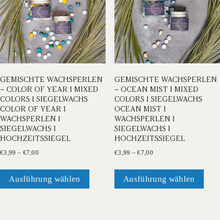
GEMISCHTE WACHSPERLEN
GEMISCHTE WACHSPERLEN
– COLOR OF YEAR I MIXED
– OCEAN MIST I MIXED
COLORS I SIEGELWACHS
COLORS I SIEGELWACHS
COLOR OF YEAR I
OCEAN MIST I
WACHSPERLEN I
WACHSPERLEN I
SIEGELWACHS I
SIEGELWACHS I
HOCHZEITSSIEGEL
HOCHZEITSSIEGEL
Preisspanne:
Preisspanne:
€
3,99
–
€
7,00
€
3,99
–
€
7,00
€3,99
€3,99
Dieses
Dies
bis
bis
Produkt
Prod
Ausführung wählen
Ausführung wählen
€7,00
€7,00
weist
weis
mehrere
mehr
Varianten
Vari