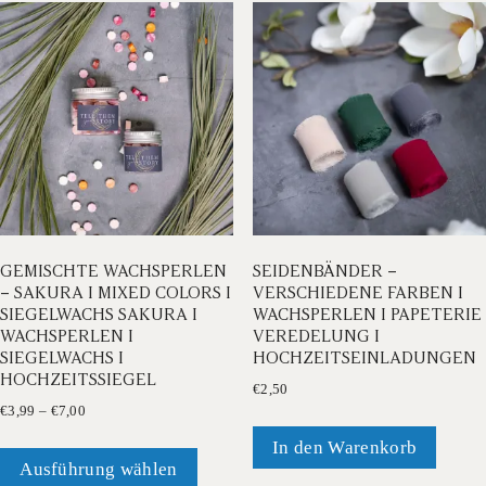
auf.
auf.
Die
Die
Optionen
Opti
können
könn
auf
auf
der
der
Produktseite
Produ
gewählt
gewä
werden
werd
GEMISCHTE WACHSPERLEN
SEIDENBÄNDER –
– SAKURA I MIXED COLORS I
VERSCHIEDENE FARBEN I
SIEGELWACHS SAKURA I
WACHSPERLEN I PAPETERIE
WACHSPERLEN I
VEREDELUNG I
SIEGELWACHS I
HOCHZEITSEINLADUNGEN
HOCHZEITSSIEGEL
€
2,50
Preisspanne:
€
3,99
–
€
7,00
€3,99
Dieses
In den Warenkorb
bis
Produkt
Ausführung wählen
€7,00