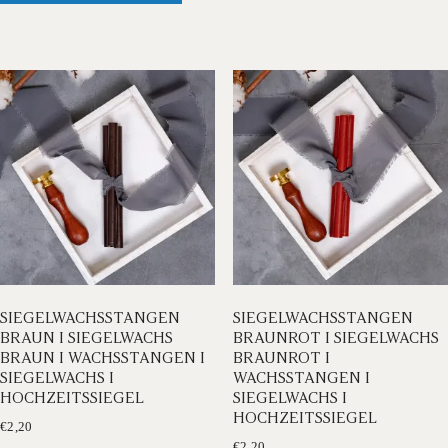
weist
mehrere
Varianten
auf.
Die
Optionen
können
auf
der
Produktseite
gewählt
werden
SIEGELWACHSSTANGEN
SIEGELWACHSSTANGEN
BRAUN I SIEGELWACHS
BRAUNROT I SIEGELWACHS
BRAUN I WACHSSTANGEN I
BRAUNROT I
SIEGELWACHS I
WACHSSTANGEN I
HOCHZEITSSIEGEL
SIEGELWACHS I
HOCHZEITSSIEGEL
€
2,20
€
2,20