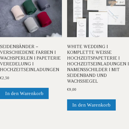
SEIDENBÄNDER –
WHITE WEDDING I
VERSCHIEDENE FARBEN I
KOMPLETTE WEISSE H
WACHSPERLEN I PAPETERIE
OCHZEITSPAPETERIE I H
VEREDELUNG I
OCHZEITSEINLADUNGEN I N
HOCHZEITSEINLADUNGEN
AMENSSCHILDER I MIT S
EIDENBAND UND W
€
2,50
ACHSSIEGEL
€
9,00
In den Warenkorb
In den Warenkorb