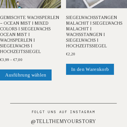
GEMISCHTE WACHSPERLEN
SIEGELWACHSSTANGEN
– OCEAN MIST I MIXED
MALACHIT I SIEGELWACHS
COLORS I SIEGELWACHS
MALACHIT I
OCEAN MIST I
WACHSSTANGEN I
WACHSPERLEN I
SIEGELWACHS I
SIEGELWACHS I
HOCHZEITSSIEGEL
HOCHZEITSSIEGEL
€
2,20
Preisspanne:
€
3,99
–
€
7,00
€3,99
Dieses
In den Warenkorb
bis
Produkt
Ausführung wählen
€7,00
weist
mehrere
Varianten
auf.
Die
FOLGT UNS AUF INSTAGRAM
Optionen
@TELLTHEMYOURSTORY
können