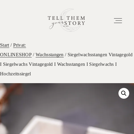
Start
/
Privat:
ONLINESHOP
/
Wachsstangen
/ Siegelwachsstangen Vintagegold
HOME
I Siegelwachs Vintagegold I Wachsstangen I Siegelwachs I
Hochzeitssiegel
EUER ABENTEUER
ETWAS ÜBER UNS