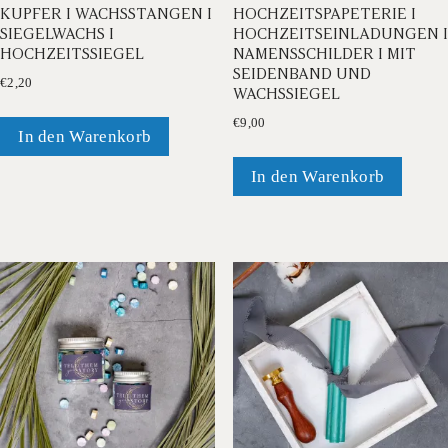
KUPFER I WACHSSTANGEN I
OCHZEITSPAPETERIE I H
SIEGELWACHS I
OCHZEITSEINLADUNGEN I N
HOCHZEITSSIEGEL
AMENSSCHILDER I MIT S
EIDENBAND UND W
€
2,20
ACHSSIEGEL
€
9,00
In den Warenkorb
In den Warenkorb