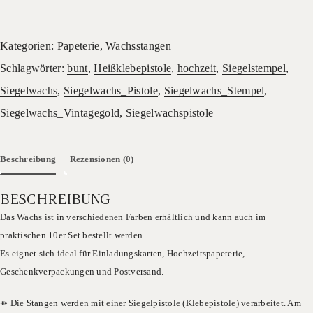
I
Siegelwachs
Vintagegold
Kategorien:
Papeterie
,
Wachsstangen
I
Wachsstangen
Schlagwörter:
bunt
,
Heißklebepistole
,
hochzeit
,
Siegelstempel
,
I
Siegelwachs
,
Siegelwachs_Pistole
,
Siegelwachs_Stempel
,
Siegelwachs
I
Siegelwachs_Vintagegold
,
Siegelwachspistole
Hochzeitssiegel
Menge
Beschreibung
Rezensionen (0)
BESCHREIBUNG
Das Wachs ist in verschiedenen Farben erhältlich und kann auch im
praktischen 10er Set bestellt werden.
Es eignet sich ideal für Einladungskarten, Hochzeitspapeterie,
Geschenkverpackungen und Postversand.
⤁ Die Stangen werden mit einer Siegelpistole (Klebepistole) verarbeitet. Am